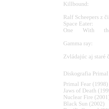
Killbound:
www.yo
Ralf Scheepers z 
Space Eater:
www.
One With t
v=ccPNSmYYd6w
Gamma ray:
www.
Zvládajúc aj staré
www.youtube.com
Diskografia Primal
Primal Fear (1998)
Jaws of Death (199
Nuclear Fire (2001
Black Sun (2002)