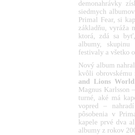
demonahrávky zís
siedmych albumov
Primal Fear, si ka
základňu, vyráža n
ktorá, zdá sa byť
albumy, skupinu 
festivaly a všetko 
Nový album nahrala
kvôli obrovskému
and Lions World
Magnus Karlsson –
turné, aké má kap
vopred – nahrad
pôsobenia v Pri
kapele prvé dva 
albumy z rokov 20