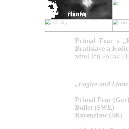
titulka
Primal Fear s „
koncerty
Bratislave a Koši
reportáže
recenzie
zdroj Ján Poliak /
novinky
články
fotoreportáže
rozhovory
skupiny
„Eagles and Lions
ziny
kluby
rôzne
Primal Fear (Ger
o nás
Bullet (SWE)
Ravenclaw (SK)