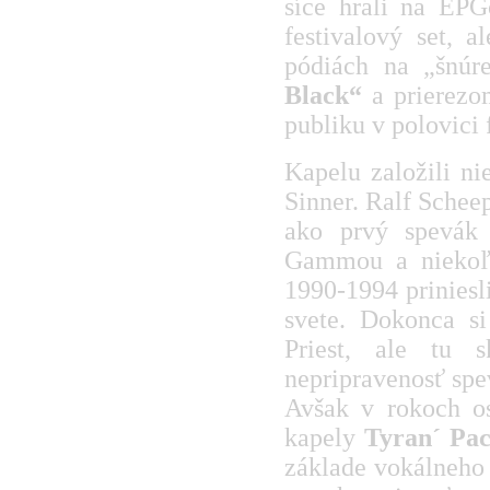
síce hrali na EP
festivalový set, 
pódiách na „šnú
Black“
a prierezom
publiku v polovici
Kapelu založili n
Sinner. Ralf Schee
ako prvý spevák
Gammou a niekoľk
1990-1994 priniesl
svete. Dokonca si
Priest, ale tu 
nepripravenosť spev
Avšak v rokoch o
kapely
Tyran´ Pa
základe vokálneho 