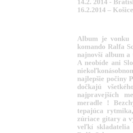
14.2. 2014 - Brati
16.2.2014 – Košic
Album je vonku !
komando Ralfa Sch
najnovší album a 
A neobíde ani Slo
niekoľkonásobnom
najlepšie počiny 
dočkajú všetké
najpravejších m
meradle ! Bezchy
tepajúca rytmika
zúriace gitary a 
veľkí skladateli