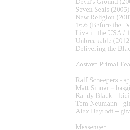
Devil's Ground (20
Seven Seals (2005)
New Religion (200
16.6 (Before the D
Live in the USA / 
Unbreakable (2012
Delivering the Bla
Zostava Primal Fea
Ralf Scheepers - s
Matt Sinner – basg
Randy Black – bici
Tom Neumann - git
Alex Beyrodt – git
Messeng