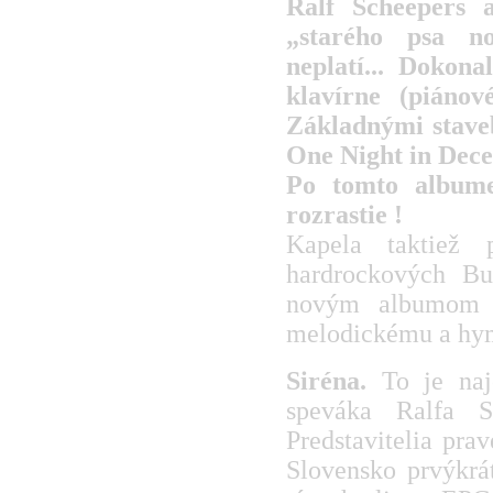
Ralf Scheepers 
„starého psa n
neplatí... Dokon
klavírne (piánov
Základnými stav
One Night in Dece
Po tomto albume
rozrastie !
Kapela taktiež 
hardrockových Bu
novým albumom s
melodickému a hy
Siréna.
To je najč
speváka Ralfa S
Predstavitelia pr
Slovensko prvýkrá