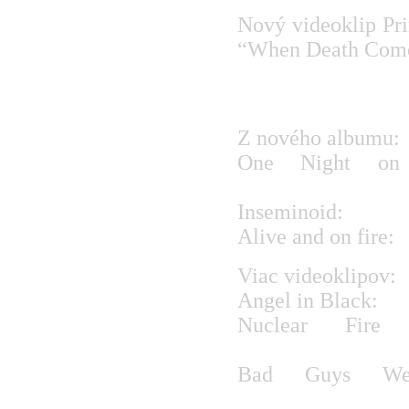
Nový videoklip Pri
“When Death Come
www.youtube.com/
v=qv3WvK6Amg4&f
Z nového albumu:
One Night on
v=6hW0OA5d0g4
Inseminoid:
www.y
Alive and on fire:
Viac videoklipov:
Angel in Black:
ww
Nuclear Fi
v=_nFUWeq_mec
Bad Guys W
v=GptMvBrchkw