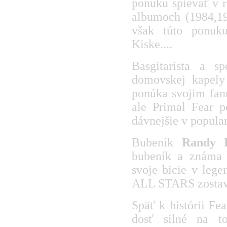
ponuku spievať v r
albumoch (1984,19
však túto ponuk
Kiske....
Basgitarista a 
domovskej kapel
ponúka svojim fan
ale Primal Fear p
dávnejšie v popular
Bubeník
Randy 
bubeník a známa o
svoje bicie v leg
ALL STARS zostavu 
Späť k histórii Fe
dosť silné na t