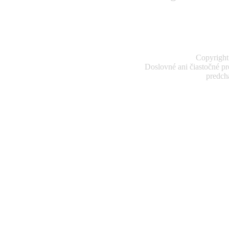
www.messengerban
Copyright
Doslovné ani čiastočné pr
predch