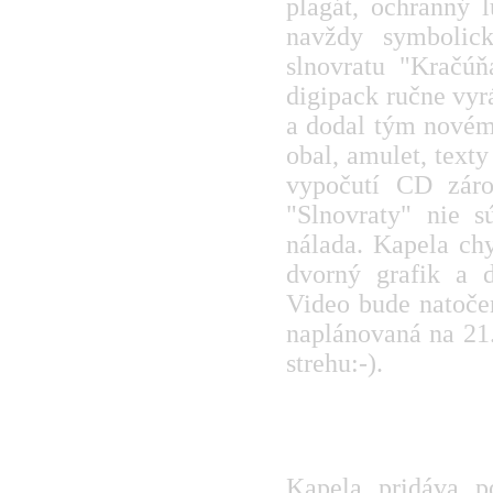
plagát, ochranný 
navždy symbolic
slnovratu "Kračú
digipack ručne vyr
a dodal tým novém
obal, amulet, texty
vypočutí CD záro
"Slnovraty" nie s
nálada. Kapela chy
dvorný grafik a 
Video bude natoče
naplánovaná na 21.
strehu:-).
www.bandzone.cz/l
www.facebook.com
Kapela pridáva p