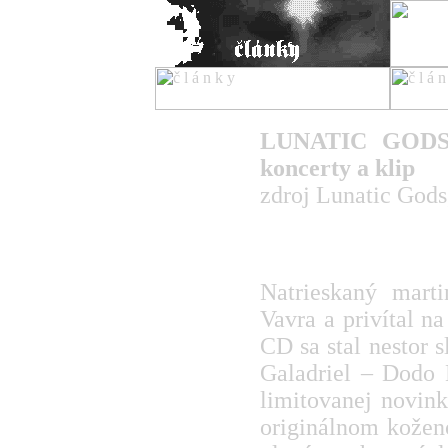
titulka
LUNATIC GODS p
koncerty
koncerty a klip
reportáže
recenzie
zdroj Lunatic Gods
novinky
články
fotoreportáže
rozhovory
skupiny
Natrieskaný mart
ziny
Vavra a privítal n
kluby
rôzne
CD sa stal nestor 
o nás
Galadriel – Dodo Ď
limitovanej novink
originálnom kožen