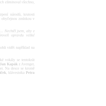
ych eliminoval všechno,
pení národů, krutosti
jen obyčejnou zmínkou v
... Nechtěl jsem, aby z
ároveň opravdu veliké
mohli vidět například na
ké vokály se tentokrát
Jan Kapák
z Avenger,
er. Na desce se kromě
íček
, klávesistka
Petra