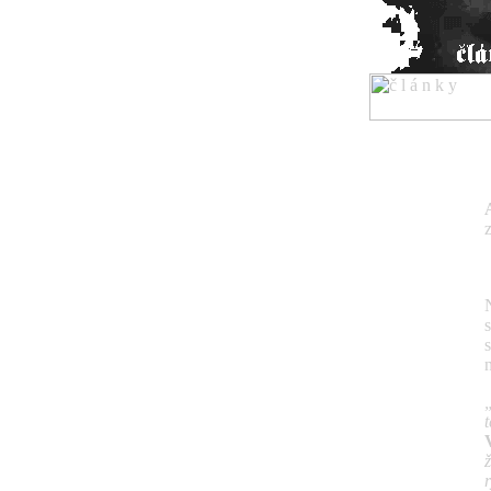
titulka
koncerty
reportáže
recenzie
novinky
články
fotoreportáže
rozhovory
skupiny
ziny
kluby
rôzne
o nás