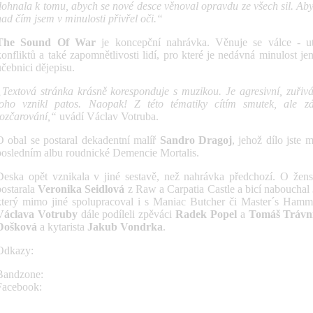
dohnala k tomu, abych se nové desce věnoval opravdu ze všech sil. Ab
nad čím jsem v minulosti přivřel oči.“
The Sound Of War
je koncepční nahrávka. Věnuje se válce - utr
konfliktů a také zapomnětlivosti lidí, pro které je nedávná minulost 
učebnici dějepisu.
„Textová stránka krásně koresponduje s muzikou. Je agresivní, zuřivá
toho vznikl patos. Naopak! Z této tématiky cítím smutek, ale z
rozčarování,“
uvádí Václav Votruba.
O obal se postaral dekadentní malíř
Sandro Dragoj
, jehož dílo jste 
posledním albu roudnické Demencie Mortalis.
Deska opět vznikala v jiné sestavě, než nahrávka předchozí. O žens
postarala
Veronika Seidlová
z Raw a Carpatia Castle a bicí nabouchal
který mimo jiné spolupracoval i s Maniac Butcher či Master´s Hamm
Václava Votruby
dále podíleli zpěváci
Radek Popel
a
Tomáš Trávn
Došková
a kytarista
Jakub Vondrka
.
Odkazy:
Bandzone:
bandzone.cz/afterrain
Facebook:
www.facebook.com/afterraincz