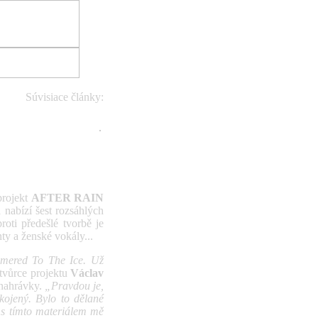
Súvisiace články:
ain vydal novou desku
projekt
AFTER RAIN
 nabízí šest rozsáhlých
oti předešlé tvorbě je
ty a ženské vokály...
mered To The Ice. Už
tvůrce projektu
Václav
 nahrávky.
„Pravdou je,
kojený. Bylo to dělané
 s tímto materiálem mě