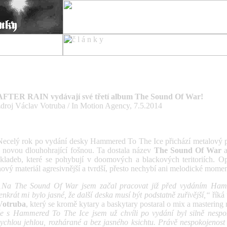
Doomový projekt After R
AFTER RAIN vydávají své třetí album The Sound Of War!
zdroj Václav Votruba / In Motion Agency, 7.5.2014
Necelý rok po vydání desky Hammered To The Ice přichází metalový 
s novou dlouhohrající fošnou. Ta dostala název
The Sound Of War
a
skladeb, které se pohybují v doomových a blackových teritoriích. Opr
nový materiál agresivnější a tvrdší, přesto nechybí ani melodické momen
„Na The Sound Of War jsem začal pracovat již před vydáním Ham
tenkrát mi bylo jasné, že další deska musí být podstatně zuřivější,“
říká 
Votruba
, který se kromě kytary a baskytary postaral o mix a mastering
že s Hammered To The Ice jsem už chvíli po vydání byl silně nespo
rychlou jehlou, rozhárané a bez jasného ksichtu. Právě nespokojenost