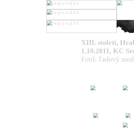
titulka
XIII. století, Hr
koncerty
1.10.2011, KC Se
reportáže
recenzie
Fotil: ľadový me
novinky
články
fotoreportáže
rozhovory
skupiny
ziny
kluby
rôzne
o nás