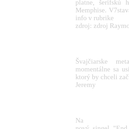
platne, šerifskú
Memphise. V7stava
info v rubrike
konc
zdroj: zdroj Raym
SAMAEL pripravu
Švajčiarske m
momentálne sa usi
ktorý by chceli za
Jeremy
APOCALYPTICA m
Na
myspace kap
nový singel "End