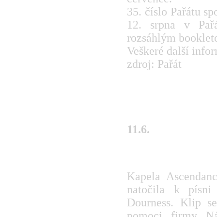
35. číslo Pařátu s
12. srpna v Pař
rozsáhlým booklet
Veškeré další info
zdroj: Pařát
11.6.
Ascendancy mají 
Kapela Ascendancy
natočila k písn
Dourness. Klip s
pomoci firmy Ná