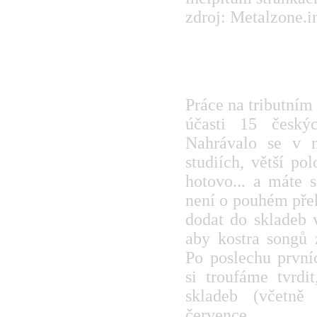
zdroj: Metalzone.i
Tribute To Debust
Práce na tributním
účasti 15 českýc
Nahrávalo se v n
studiích, větší po
hotovo... a máte s
není o pouhém přeh
dodat do skladeb v
aby kostra songů 
Po poslechu první
si troufáme tvrdi
skladeb (včetně
července.