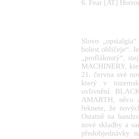
6. Fear [AT] Horr
Neurotic Machiner
Slovo „opsialgia
bolest obličeje“. J
„profláknutý“, s
MACHINERY, která
21. června své no
který v tuzems
ovlivnění BLA
AMARTH, něco z
řeknete, že novýc
Ostatně na bandzo
nové skladby a sa
předobjednávky 