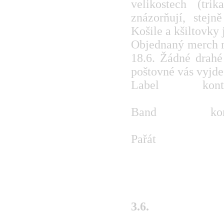
velikostech (tr
znázorňují, stejn
Košile a kšiltovky
Objednaný merch m
18.6. Žádné drahé
poštovné vás vyjd
Label ko
www.paratmagazi
Band k
www.bandzone.cz/
Pařát
3.6.