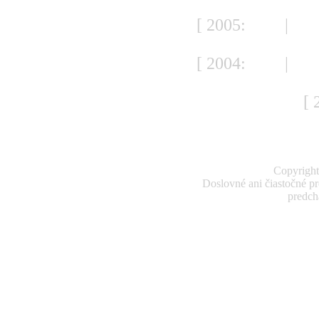
S
[ 2005:
JAN
|
FE
S
[ 2004:
JAN
|
FE
S
[ 
Copyright
Doslovné ani čiastočné pr
predch