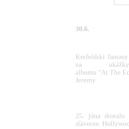
30.6.
Ukážky novinky
Krefeldskí fanta
na
Youtube
ukážky 
albumu "At The Ed
Jeremy
RUSH zvečnený n
25. júna dostalo
slávnom Hollywoo