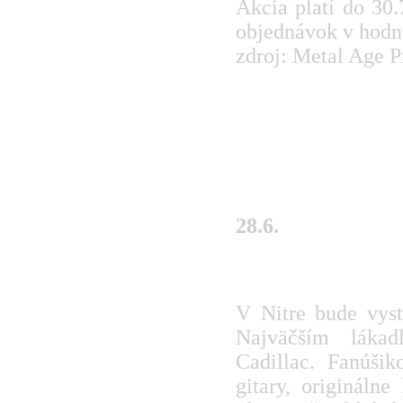
Akcia platí do 30.
objednávok v hodn
zdroj: Metal Age P
www.metalage.sk
www.myspace.com/
28.6.
V Nitre vystavia 8
V Nitre bude vyst
Najväčším láka
Cadillac. Fanúši
gitary, originálne