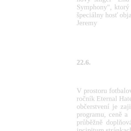
Symphony", ktorý 
špeciálny hosť ob
Jeremy
22.6.
Eternal Hate Fest
V prostoru fotbalo
ročník Eternal Hat
občerstvení je zaj
programu, ceně a 
průběžně doplňov
incipitum stránkac