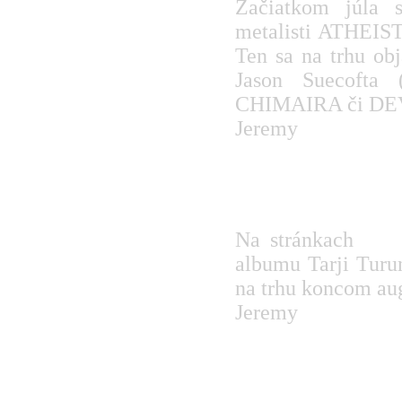
Začiatkom júla s
metalisti ATHEIST 
Ten sa na trhu ob
Jason Suecofta 
CHIMAIRA či DE
Jeremy
TARJA TURUNEN -
Na stránkach
You
albumu Tarji Turu
na trhu koncom au
Jeremy