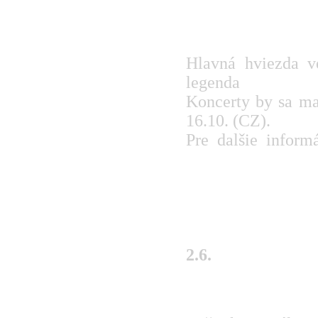
PERUNICA FES
pokračovaní tohto
Hlavná hviezda v
legenda
ASHEN L
Koncerty by sa ma
16.10. (CZ).
Pre dalšie informá
www.myspace.com/
2.6.
ATHEIST s novým