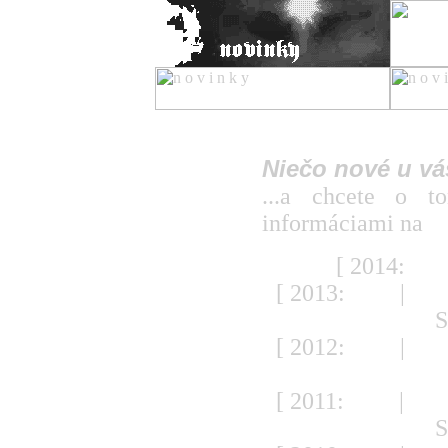
titulka
koncerty
Niečo nové u vás
reportáže
recenzie
...a chcete o t
novinky
informáciami na
i
články
fotoreportáže
[ 2014:
JA
rozhovory
skupiny
[ 2013:
JAN
|
FE
ziny
S
kluby
rôzne
[ 2012:
JAN
|
FE
o nás
S
pridaj
[ 2011:
JAN
|
FE
S