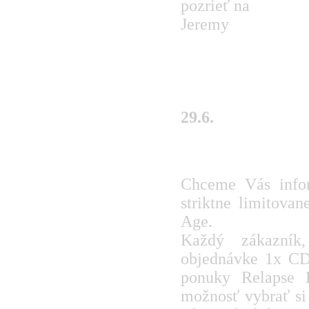
pozrieť na
Youtube
Jeremy
29.6.
Limitovaná akcia
Chceme Vás info
striktne limitova
Age.
Každý zákazní
objednávke 1x CD,
ponuky Relapse 
možnosť vybrať si