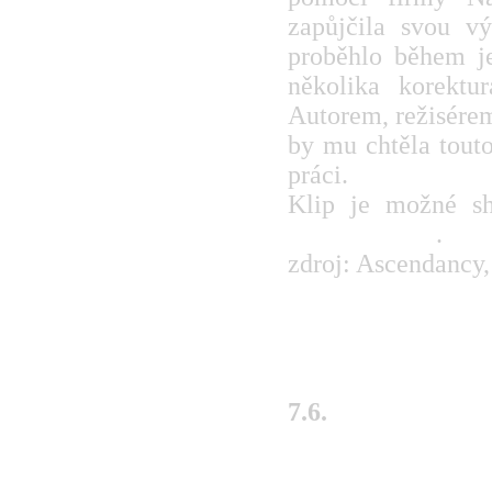
zapůjčila svou vý
proběhlo během je
několika korektur
Autorem, režisérem
by mu chtěla tout
práci.
Klip je možné s
profilu kapely
.
zdroj: Ascendancy
7.6.
KHADAVER s no