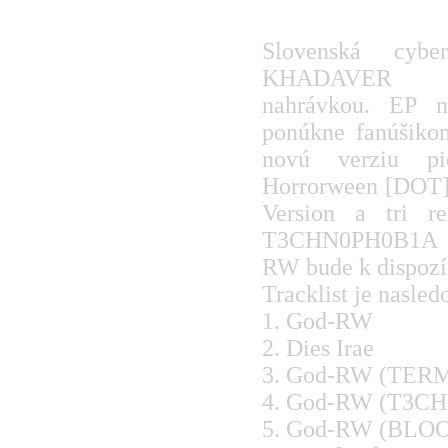
GOD-RW
Slovenská cybe
KHADAVER p
nahrávkou. EP 
ponúkne fanúšiko
novú verziu pi
Horrorween [DOT]
Version a tri r
T3CHN0PH0B1A (T
RW bude k dispozíc
Tracklist je nasled
1. God-RW
2. Dies Irae
3. God-RW (TER
4. God-RW (T3C
5. God-RW (BLO